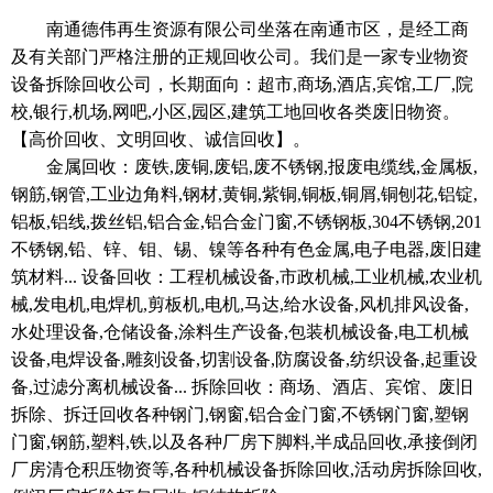
南通德伟再生资源有限公司坐落在南通市区，是经工商
及有关部门严格注册的正规回收公司。我们是一家专业物资
设备拆除回收公司，长期面向：超市,商场,酒店,宾馆,工厂,院
校,银行,机场,网吧,小区,园区,建筑工地回收各类废旧物资。
【高价回收、文明回收、诚信回收】。
金属回收：废铁,废铜,废铝,废不锈钢,报废电缆线,金属板,
钢筋,钢管,工业边角料,钢材,黄铜,紫铜,铜板,铜屑,铜刨花,铝锭,
铝板,铝线,拨丝铝,铝合金,铝合金门窗,不锈钢板,304不锈钢,201
不锈钢,铅、锌、钼、锡、镍等各种有色金属,电子电器,废旧建
筑材料... 设备回收：工程机械设备,市政机械,工业机械,农业机
械,发电机,电焊机,剪板机,电机,马达,给水设备,风机排风设备,
水处理设备,仓储设备,涂料生产设备,包装机械设备,电工机械
设备,电焊设备,雕刻设备,切割设备,防腐设备,纺织设备,起重设
备,过滤分离机械设备... 拆除回收：商场、酒店、宾馆、废旧
拆除、拆迁回收各种钢门,钢窗,铝合金门窗,不锈钢门窗,塑钢
门窗,钢筋,塑料,铁,以及各种厂房下脚料,半成品回收,承接倒闭
厂房清仓积压物资等,各种机械设备拆除回收,活动房拆除回收,